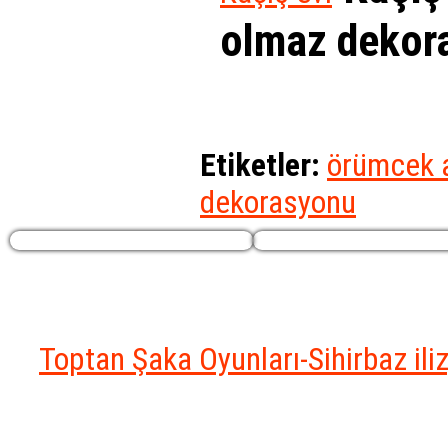
olmaz dekora
Etiketler:
örümcek 
dekorasyonu
Profilim
Ekstralar
Toptan Şaka Oyunları-Sihirbaz il