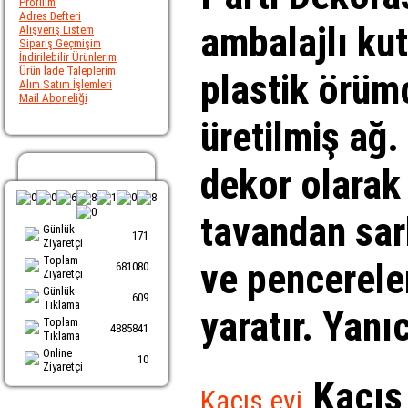
Profilim
Adres Defteri
ambalajlı ku
Alışveriş Listem
Sipariş Geçmişim
İndirilebilir Ürünlerim
Ürün İade Taleplerim
plastik örüm
Alım Satım İşlemleri
Mail Aboneliği
üretilmiş ağ. 
Ziyaretci Sayacı
dekor olarak 
tavandan sar
Günlük
171
Ziyaretçi
Toplam
ve pencerele
681080
Ziyaretçi
Günlük
609
Tıklama
yaratır. Yanı
Toplam
4885841
Tıklama
Online
10
Ziyaretçi
Kaçış
Kaçış evi