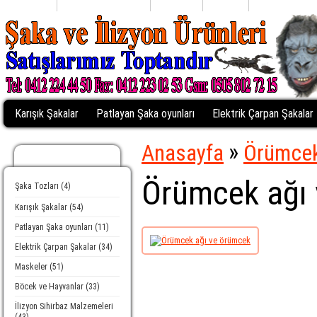
Anasayfa
Alışveriş Listem (0)
Profiliniz
Sepetim
Kasaya Git
Karışık Şakalar
Patlayan Şaka oyunları
Elektrik Çarpan Şakalar
»
Anasayfa
Örümcek
Kategoriler
Örümcek ağı
Şaka Tozları (4)
Karışık Şakalar (54)
Patlayan Şaka oyunları (11)
Elektrik Çarpan Şakalar (34)
Maskeler (51)
Böcek ve Hayvanlar (33)
İlizyon Sihirbaz Malzemeleri