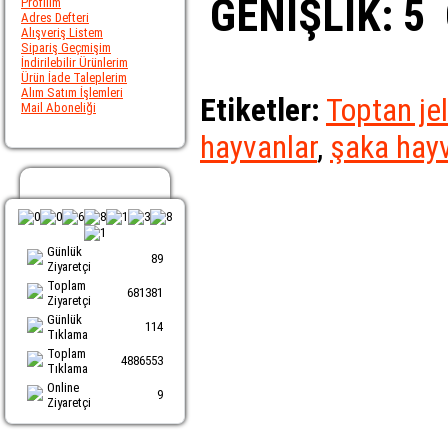
GENİŞLİK: 5
Profilim
Adres Defteri
Alışveriş Listem
Sipariş Geçmişim
İndirilebilir Ürünlerim
Ürün İade Taleplerim
Alım Satım İşlemleri
Etiketler:
Toptan jel
Mail Aboneliği
hayvanlar
,
şaka hayv
Ziyaretci Sayacı
Günlük
89
Ziyaretçi
Toplam
681381
Ziyaretçi
Günlük
114
Tıklama
Toplam
4886553
Tıklama
Online
9
Ziyaretçi