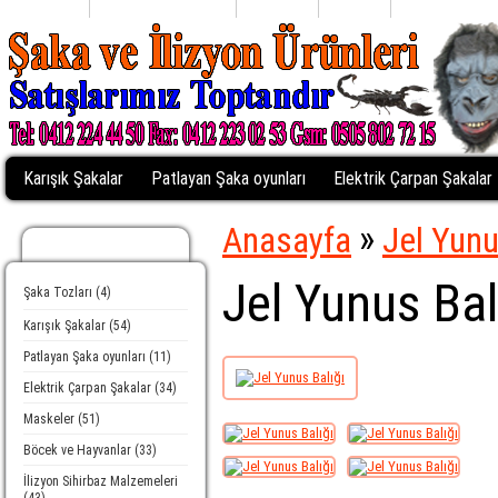
Anasayfa
Alışveriş Listem (0)
Profiliniz
Sepetim
Kasaya Git
Karışık Şakalar
Patlayan Şaka oyunları
Elektrik Çarpan Şakalar
»
Anasayfa
Jel Yunu
Kategoriler
Jel Yunus Bal
Şaka Tozları (4)
Karışık Şakalar (54)
Patlayan Şaka oyunları (11)
Elektrik Çarpan Şakalar (34)
Maskeler (51)
Böcek ve Hayvanlar (33)
İlizyon Sihirbaz Malzemeleri