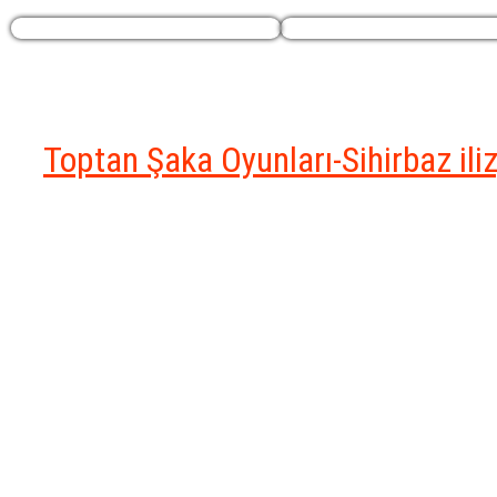
Profilim
Ekstralar
Toptan Şaka Oyunları-Sihirbaz il