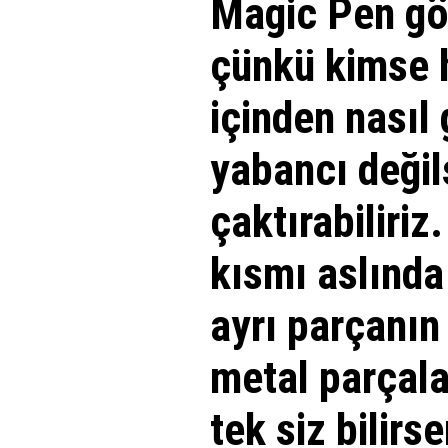
Magic Pen gör
çünkü kimse 
içinden nasıl
yabancı değils
çaktırabiliriz
kısmı aslında 
ayrı parçanın
metal parçalar
tek siz bilirs