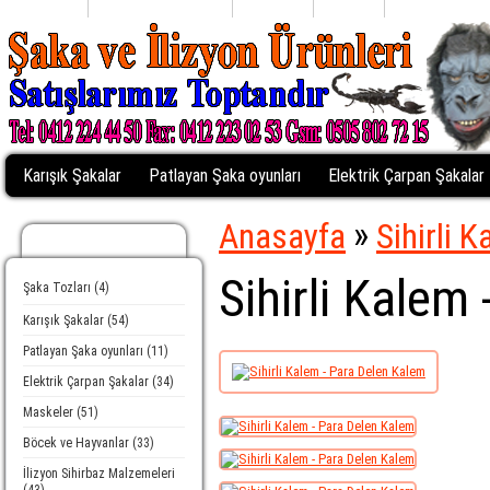
Anasayfa
Alışveriş Listem (0)
Profiliniz
Sepetim
Kasaya Git
Karışık Şakalar
Patlayan Şaka oyunları
Elektrik Çarpan Şakalar
»
Anasayfa
Sihirli 
Kategoriler
Sihirli Kalem
Şaka Tozları (4)
Karışık Şakalar (54)
Patlayan Şaka oyunları (11)
Elektrik Çarpan Şakalar (34)
Maskeler (51)
Böcek ve Hayvanlar (33)
İlizyon Sihirbaz Malzemeleri