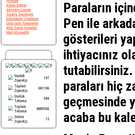
Profilim
Paraların içi
Adres Defteri
Alışveriş Listem
Sipariş Geçmişim
Pen ile arkad
İndirilebilir Ürünlerim
Ürün İade Taleplerim
Alım Satım İşlemleri
Mail Aboneliği
gösterileri ya
ihtiyacınız o
Ziyaretci Sayacı
tutabilirsiniz.
Günlük
197
Ziyaretçi
paraları hiç 
Toplam
681106
Ziyaretçi
Günlük
geçmesinde y
694
Tıklama
Toplam
4885926
Tıklama
acaba bu kale
Online
15
Ziyaretçi