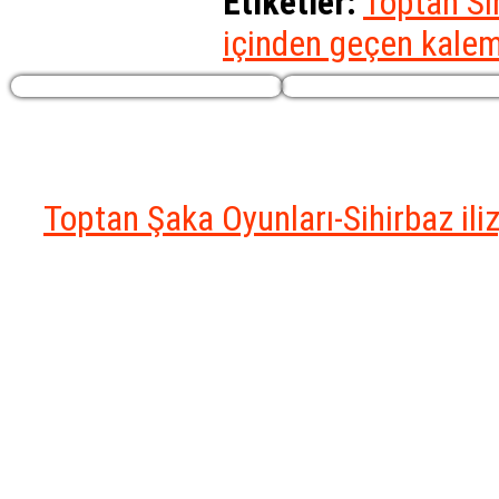
Etiketler:
Toptan Si
içinden geçen kale
Profilim
Ekstralar
Toptan Şaka Oyunları-Sihirbaz il