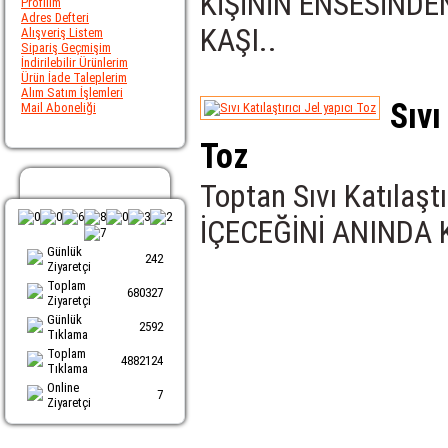
KİŞİNİN ENSESİND
Profilim
Adres Defteri
KAŞI..
Alışveriş Listem
Sipariş Geçmişim
İndirilebilir Ürünlerim
Ürün İade Taleplerim
Alım Satım İşlemleri
Sıvı
Mail Aboneliği
Toz
Ziyaretci Sayacı
Toptan Sıvı Katılaşt
İÇECEĞİNİ ANINDA K
Günlük
242
Ziyaretçi
Toplam
680327
Ziyaretçi
Günlük
2592
Tıklama
Toplam
4882124
Tıklama
Online
7
Ziyaretçi