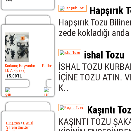
(43)
Hapşırık 
Hapşırık Tozu Biline
Populer Ürünler
zede kokladığı anda
ishal Tozu
İSHAL TOZU KURBAN
yvanlar
Patlayan Dolmakalem -
Jumbo Et Yılan - [7012]
Siyah Fındık F
]
[7000]
İÇİNE TOZU ATIN. 
20.00TL
45.00TL
5.0
e
Sepete Ekle
Sepete Ekle
Sepete
K..
Kaşıntı To
Hesabım
KAŞINTI TOZU ŞAK
Giriş Yap
/
Üye Ol
Şifremi Unuttum