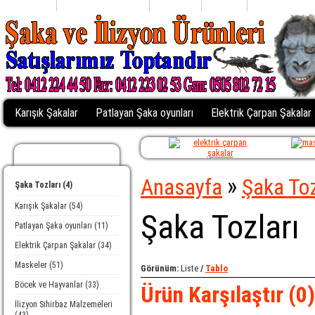
Anasayfa
Alışveriş Listem (0)
Profiliniz
Sepetim
Kasaya Git
Karışık Şakalar
Patlayan Şaka oyunları
Elektrik Çarpan Şakalar
Kategoriler
»
Anasayfa
Şaka Toz
Şaka Tozları (4)
Karışık Şakalar (54)
Şaka Tozları
Patlayan Şaka oyunları (11)
Elektrik Çarpan Şakalar (34)
Maskeler (51)
Görünüm:
Liste
/
Tablo
Böcek ve Hayvanlar (33)
Ürün Karşılaştır (0)
İlizyon Sihirbaz Malzemeleri