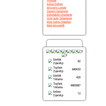
Profilim
Adres Defteri
Alışveriş Listem
Sipariş Geçmişim
İndirilebilir Ürünlerim
Ürün İade Taleplerim
Alım Satım İşlemleri
Mail Aboneliği
Ziyaretci Sayacı
Günlük
82
Ziyaretçi
Toplam
680433
Ziyaretçi
Günlük
420
Tıklama
Toplam
4883087
Tıklama
Online
12
Ziyaretçi