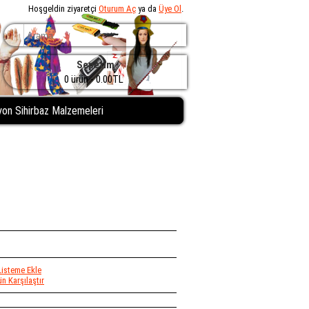
Hoşgeldin ziyaretçi
Oturum Aç
ya da
Üye Ol
.
Sepetim
0 ürün - 0.00TL
zyon Sihirbaz Malzemeleri
Listeme Ekle
n Karşılaştır