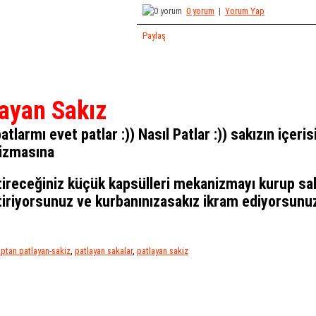
0 yorum
|
Yorum Yap
Paylaş
a
Yorumlar (0)
Benzer Ürünler (10)
ğı - [7053]
ayan Sakız
0TL
atlarmı evet patlar :)) Nasıl Patlar :)) sakızın içer
 Ekle
izmasına
Karışık Korkunç Hayvanlar
Patlayan Cola Kutusu
Patlaya
4LÜ D - [7055]
Şakası - [7058]
tireceğiniz küçük kapsülleri mekanizmayı kurup sa
15.00TL
25.00TL
tiriyorsunuz ve kurbanınıza
sakız ikram ediyorsunuz
Sepete Ekle
Sepete Ekle
Se
ptan patlayan-sakiz
,
patlayan sakalar
,
patlayan sakiz