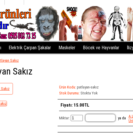
iz
Sepetim
Kasaya Git
ı
Elektrik Çarpan Şakalar
Maskeler
Böcek ve Hayvanlar
İli
tlayan Sakız
yan Sakız
Ürün Kodu:
patlayan-sakız
Stok Durumu:
Stokta Yok
Fiyatı: 15.00TL
A.
Miktar:
ya da
Ürü