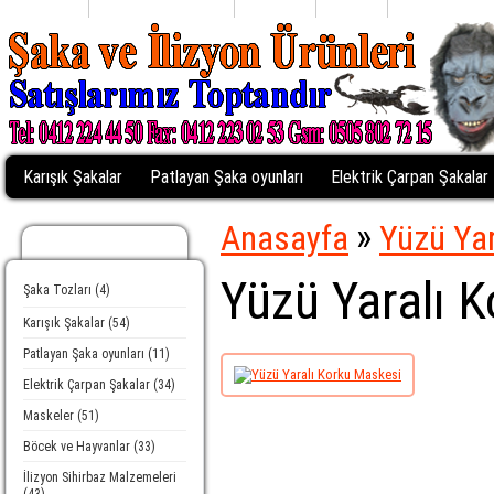
Anasayfa
Alışveriş Listem (0)
Profiliniz
Sepetim
Kasaya Git
Karışık Şakalar
Patlayan Şaka oyunları
Elektrik Çarpan Şakalar
»
Anasayfa
Yüzü Yar
Kategoriler
Yüzü Yaralı 
Şaka Tozları (4)
Karışık Şakalar (54)
Patlayan Şaka oyunları (11)
Elektrik Çarpan Şakalar (34)
Maskeler (51)
Böcek ve Hayvanlar (33)
İlizyon Sihirbaz Malzemeleri