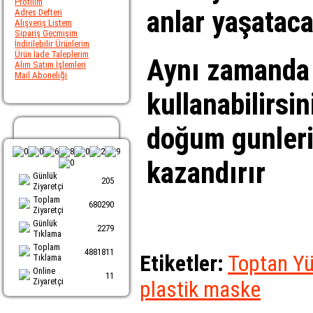
Profilim
anlar yaşataca
Adres Defteri
Alışveriş Listem
Sipariş Geçmişim
İndirilebilir Ürünlerim
Ürün İade Taleplerim
Aynı zamanda 
Alım Satım İşlemleri
Mail Aboneliği
kullanabilirsi
doğum gunlerin
Ziyaretci Sayacı
kazandırır
Günlük
205
Ziyaretçi
Toplam
680290
Ziyaretçi
Günlük
2279
Tıklama
Toplam
4881811
Etiketler:
Toptan Yü
Tıklama
Online
11
Ziyaretçi
plastik maske