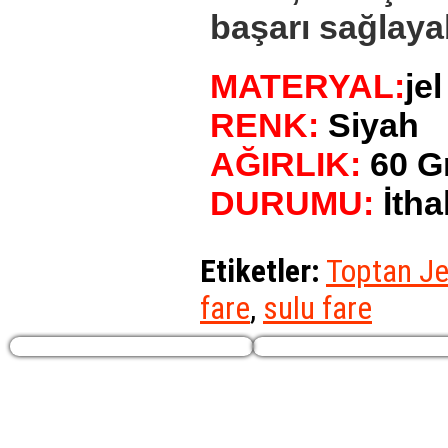
başarı sağlayab
MATERYAL:
jel
RENK:
Siyah
AĞIRLIK:
60 G
DURUMU:
İtha
Etiketler:
Toptan Je
fare
,
sulu fare
Profilim
Ekstralar