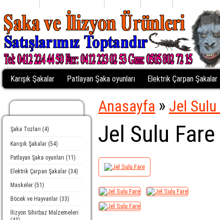
Anasayfa
Alışveriş Listem (0)
Profiliniz
Sepetim
Kasaya Git
Karışık Şakalar
Patlayan Şaka oyunları
Elektrik Çarpan Şakalar
»
Anasayfa
Jel Sulu
Kategoriler
Jel Sulu Fare
Şaka Tozları (4)
Karışık Şakalar (54)
Patlayan Şaka oyunları (11)
Elektrik Çarpan Şakalar (34)
Maskeler (51)
Böcek ve Hayvanlar (33)
İlizyon Sihirbaz Malzemeleri