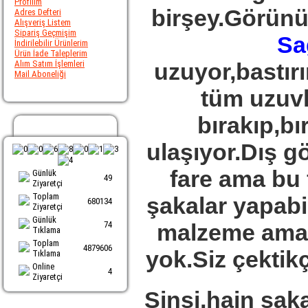
Profilim
birşey.Görünü
Adres Defteri
Alışveriş Listem
Sipariş Geçmişim
Sa
İndirilebilir Ürünlerim
Ürün İade Taleplerim
Alım Satım İşlemleri
uzuyor,bastırı
Mail Aboneliği
tüm uzuvl
bırakıp,b
Ziyaretci Sayacı
ulaşıyor.Dış g
fare ama bu f
Günlük
49
Ziyaretçi
Toplam
şakalar yapabil
680134
Ziyaretçi
Günlük
74
malzeme ama 
Tıklama
Toplam
4879606
yok.Siz çektik
Tıklama
Online
4
Ziyaretçi
Sinsi,hain şak